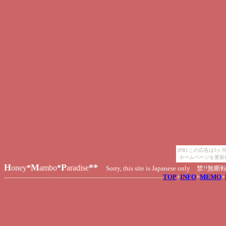
[PR] この広告は
ホームページを更新
H
M
P
**
oney
*
ambo
*
aradise
Sorry, this site is Japanese only 禁
TOP
+
INFO
+
MEMO
+
---------------------------------------------------------------------------------------------------------